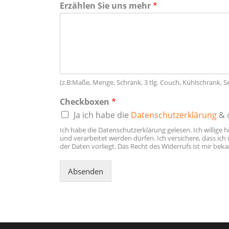
Erzählen Sie uns mehr
*
(z.B:Maße, Menge, Schrank, 3 tlg. Couch, Kühlschrank, Ses
Checkboxen
*
Ja ich habe die
Datenschutzerklärung
& 
Ich habe die Datenschutzerklärung gelesen. Ich willige 
und verarbeitet werden dürfen. Ich versichere, dass ic
der Daten vorliegt. Das Recht des Widerrufs ist mir beka
Absenden