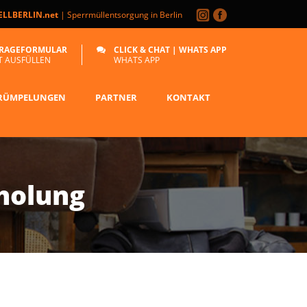
LLBERLIN.net
| Sperrmüllentsorgung in Berlin
RAGEFORMULAR
CLICK & CHAT | WHATS APP
T AUSFÜLLEN
WHATS APP
RÜMPELUNGEN
PARTNER
KONTAKT
holung