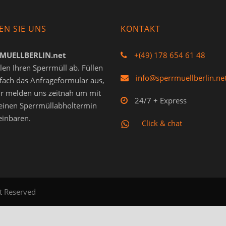
EN SIE UNS
KONTAKT
MUELLBERLIN.net
+(49) 178 654 61 48
len Ihren Sperrmüll ab. Füllen
info@sperrmuellberlin.ne
nfach das Anfrageformular aus,
r melden uns zeitnah um mit
24/7 + Express
einen Sperrmüllabholtermin
einbaren.
Click & chat
ht Reserved