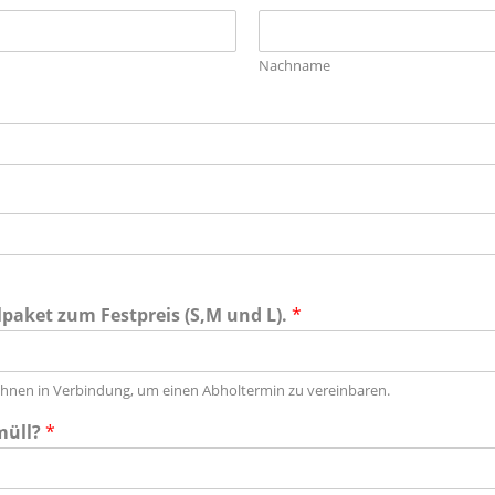
Nachname
paket zum Festpreis (S,M und L).
*
 Ihnen in Verbindung, um einen Abholtermin zu vereinbaren.
rmüll?
*