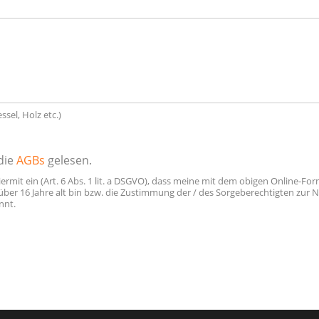
sel, Holz etc.)
die
AGBs
gelesen.
hiermit ein (Art. 6 Abs. 1 lit. a DSGVO), dass meine mit dem obigen Online-F
h über 16 Jahre alt bin bzw. die Zustimmung der / des Sorgeberechtigten zu
nnt.