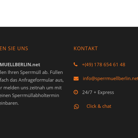
EN SIE UNS
KONTAKT
MUELLBERLIN.net
+(49) 178 654 61 48
len Ihren Sperrmüll ab. Füllen
info@sperrmuellberlin.ne
nfach das Anfrageformular aus,
r melden uns zeitnah um mit
24/7 + Express
einen Sperrmüllabholtermin
einbaren.
Click & chat