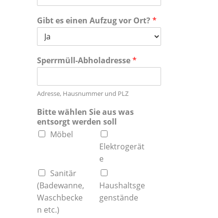
Gibt es einen Aufzug vor Ort?
*
Sperrmüll-Abholadresse
*
Adresse, Hausnummer und PLZ
Bitte wählen Sie aus was
entsorgt werden soll
Möbel
Elektrogerät
e
Sanitär
(Badewanne,
Haushaltsge
Waschbecke
genstände
n etc.)