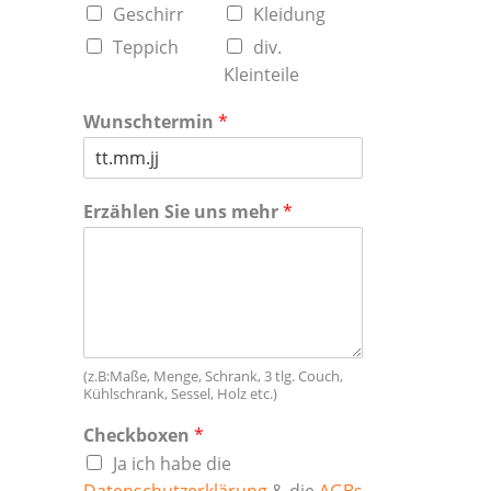
Geschirr
Kleidung
Teppich
div.
Kleinteile
Wunschtermin
*
Erzählen Sie uns mehr
*
(z.B:Maße, Menge, Schrank, 3 tlg. Couch,
Kühlschrank, Sessel, Holz etc.)
Checkboxen
*
Ja ich habe die
Datenschutzerklärung
& die
AGBs