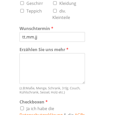
Geschirr
Kleidung
Teppich
div.
Kleinteile
Wunschtermin
*
Erzählen Sie uns mehr
*
(z.B:Maße, Menge, Schrank, 3 tlg. Couch,
Kühlschrank, Sessel, Holz etc.)
Checkboxen
*
Ja ich habe die
Datenschutzerklärung
& die
AGBs