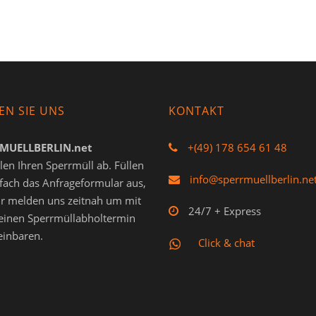
EN SIE UNS
KONTAKT
MUELLBERLIN.net
+(49) 178 654 61 48
len Ihren Sperrmüll ab. Füllen
info@sperrmuellberlin.ne
nfach das Anfrageformular aus,
r melden uns zeitnah um mit
24/7 + Express
einen Sperrmüllabholtermin
einbaren.
Click & chat