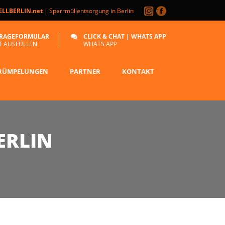
LLBERLIN.net
| Sperrmüllentsorgung in Berlin
RAGEFORMULAR
CLICK & CHAT | WHATS APP
T AUSFÜLLEN
WHATS APP
RÜMPELUNGEN
PARTNER
KONTAKT
ERLIN