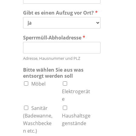
Gibt es einen Aufzug vor Ort?
*
Sperrmüll-Abholadresse
*
Adresse, Hausnummer und PLZ
Bitte wählen Sie aus was
entsorgt werden soll
Möbel
Elektrogerät
e
Sanitär
(Badewanne,
Haushaltsge
Waschbecke
genstände
n etc.)